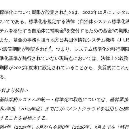
準化について期限が設定されたのは、2022年10月にデジタ
おいてである。標準化を規定する法律（自治体システム標準化
3
4
テムを移行する自治体に補助金
を交付するための基金
の期限
また、基金の事務を担う地方公共団体情報システム機構（J-LI
6
の設置期間が明記された
。つまり、システム標準化の移行期
準化基準が施行されていない現時点においては、法律上の義務
期限が2025年度末に設定されていることから、実質的にこれ
る。
本方針より抜粋＞
基幹業務システムの統一・標準化の取組については、基幹業務
和7年度（2025年度）までにガバメントクラウドを活用した
することを目標とする。
5年（2023年）4月から令和8年（2026年）3月までを「移