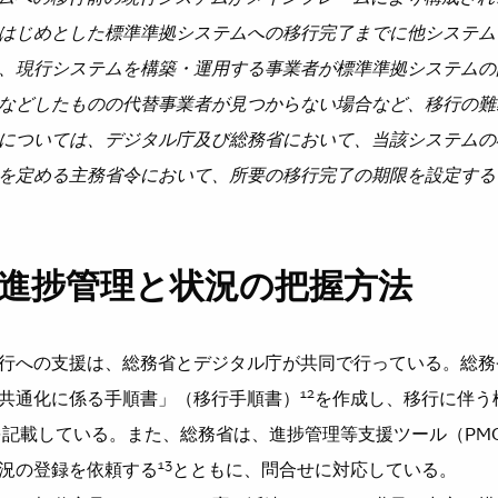
はじめとした標準準拠システムへの移行完了までに他システム
、現行システムを構築・運用する事業者が標準準拠システムの
などしたものの代替事業者が見つからない場合など、移行の難
については、デジタル庁及び総務省において、当該システムの
を定める主務省令において、所要の移行完了の期限を設定する
の進捗管理と状況の把握方法
行への支援は、総務省とデジタル庁が共同で行っている。総務
12
共通化に係る手順書」（移行手順書）
を作成し、移行に伴う
を記載している。また、総務省は、進捗管理等支援ツール（PM
13
況の登録を依頼する
とともに、問合せに対応している。