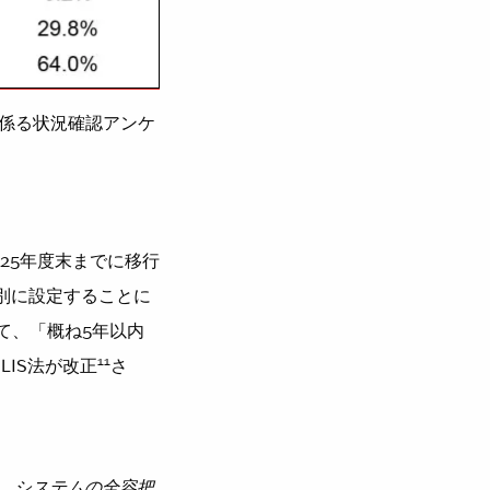
係る状況確認アンケ
025年度末までに移行
個別に設定することに
て、「概ね5年以内
11
LIS法が改正
さ
、システムの全容把