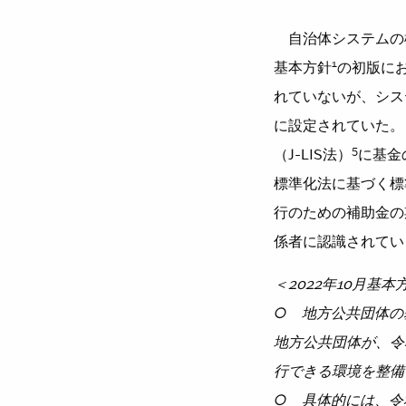
自治体システムの標
1
基本方針
の初版に
れていないが、シス
に設定されていた。
5
（J-LIS法）
に基金
標準化法に基づく標
行のための補助金の
係者に認識されてい
＜2022年10月基
○ 地方公共団体の
地方公共団体が、令
行できる環境を整備
○ 具体的には、令和