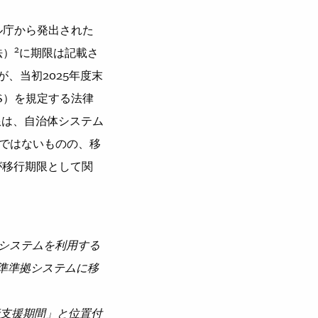
ル庁から発出された
2
法）
に期限は記載さ
が、当初2025年度末
S）を規定する法律
限は、自治体システム
ではないものの、移
が移行期限として関
システムを利用する
標準準拠システムに移
行支援期間」と位置付