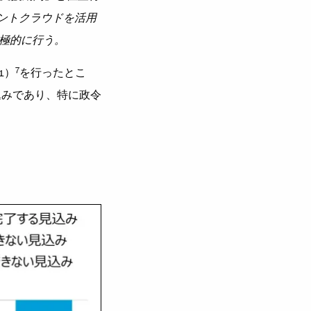
メントクラウドを活用
極的に行う。
7
1）
を行ったとこ
込みであり、特に政令