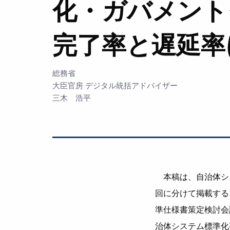
化・ガバメント
完了率と遅延率
総務省
大臣官房 デジタル統括アドバイザー
三木 浩平
本稿は、自治体シス
回に分けて掲載する
準仕様書策定検討会
治体システム標準化