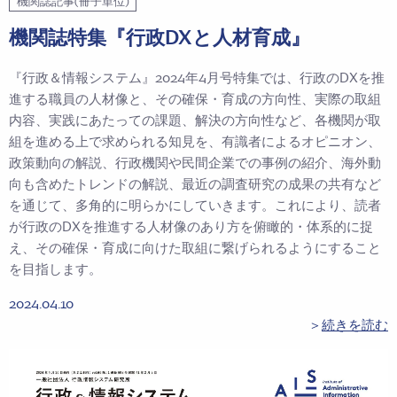
機関誌記事(冊子単位)
機関誌特集『行政DXと人材育成』
『行政＆情報システム』2024年4月号特集では、行政のDXを推
進する職員の人材像と、その確保・育成の方向性、実際の取組
内容、実践にあたっての課題、解決の方向性など、各機関が取
組を進める上で求められる知見を、有識者によるオピニオン、
政策動向の解説、行政機関や民間企業での事例の紹介、海外動
向も含めたトレンドの解説、最近の調査研究の成果の共有など
を通じて、多角的に明らかにしていきます。これにより、読者
が行政のDXを推進する人材像のあり方を俯瞰的・体系的に捉
え、その確保・育成に向けた取組に繋げられるようにすること
を目指します。
2024.04.10
＞
続きを読む