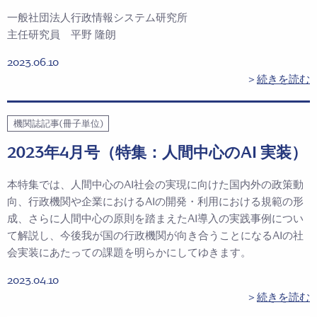
一般社団法人行政情報システム研究所
主任研究員 平野 隆朗
2023.06.10
＞
続きを読む
機関誌記事(冊子単位)
2023年4月号（特集：人間中心のAI 実装）
本特集では、人間中心のAI社会の実現に向けた国内外の政策動
向、行政機関や企業におけるAIの開発・利用における規範の形
成、さらに人間中心の原則を踏まえたAI導入の実践事例につい
て解説し、今後我が国の行政機関が向き合うことになるAIの社
会実装にあたっての課題を明らかにしてゆきます。
2023.04.10
＞
続きを読む