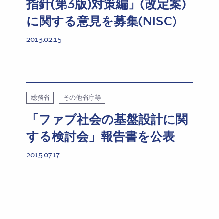
指針(第3版)対策編」(改定案)
に関する意見を募集(NISC)
2013.02.15
総務省
その他省庁等
「ファブ社会の基盤設計に関
する検討会」報告書を公表
2015.07.17