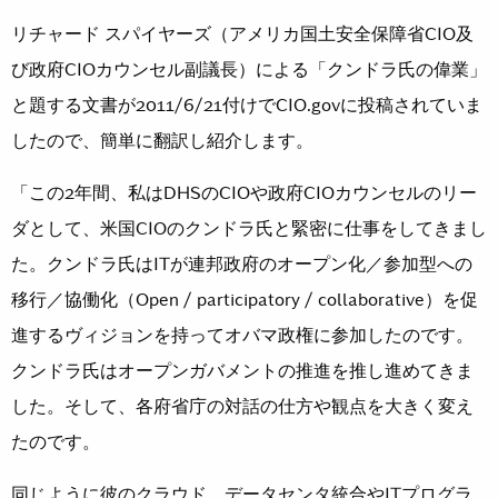
リチャード スパイヤーズ（アメリカ国土安全保障省CIO及
び政府CIOカウンセル副議長）による「クンドラ氏の偉業」
と題する文書が2011/6/21付けでCIO.govに投稿されていま
したので、簡単に翻訳し紹介します。
「この2年間、私はDHSのCIOや政府CIOカウンセルのリー
ダとして、米国CIOのクンドラ氏と緊密に仕事をしてきまし
た。クンドラ氏はITが連邦政府のオープン化／参加型への
移行／協働化（Open / participatory / collaborative）を促
進するヴィジョンを持ってオバマ政権に参加したのです。
クンドラ氏はオープンガバメントの推進を推し進めてきま
した。そして、各府省庁の対話の仕方や観点を大きく変え
たのです。
同じように彼のクラウド、データセンタ統合やITプログラ