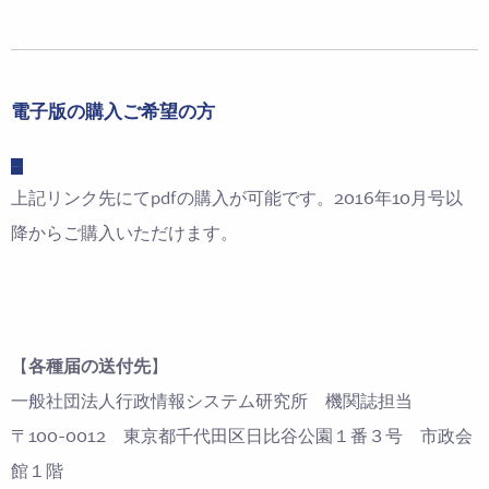
電子版の購入ご希望の方
電子版の購入サイト
上記リンク先にてpdfの購入が可能です。2016年10月号以
降からご購入いただけます。
【
各種届の送付先
】
一般社団法人行政情報システム研究所 機関誌担当
〒100-0012 東京都千代田区日比谷公園１番３号 市政会
館１階