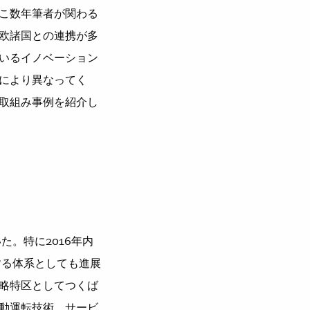
こ数年筆者が関わる
欧諸国との連携が多
いるイノベーション
により異なってく
取組み事例を紹介し
。特に2016年内
進する体系としても進展
略特区としてつくば
動運転技術、サービ