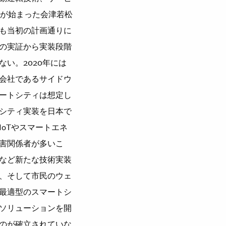
組みが始まった会津若松
も当初の計画通りに
の実証から実装段階
い。2020年には
会社であるサイドウ
ートシティは想定し
シティ実装を日本で
oTやスマートエネ
害関係者が多いこ
Iなど新たな技術実装
、そして市民のウェ
最適型のスマートシ
ソリューションを開
のが確立されていな