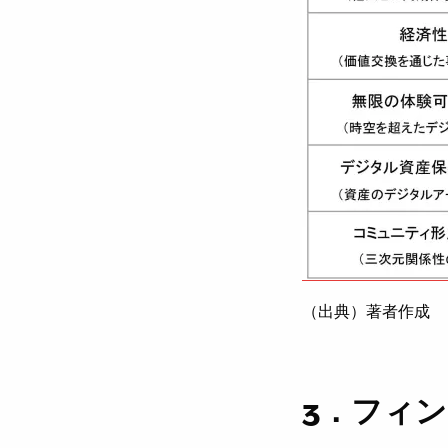
（出典）著者作成
3．フィ