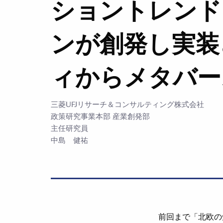
ショントレンドn
ンが創発し実装
ィからメタバー
三菱UFJリサーチ＆コンサルティング株式会社
政策研究事業本部 産業創発部
主任研究員
中島 健祐
前回まで「北欧の