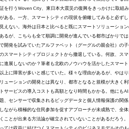
証を行うWoven City、東日本大震災の復興をきっかけに取
がある。一方、スマートシティの現状を俯瞰してみると必ずし
見えない。海外は日本と比べると既にスマートソリューション
あるが、こちらも全て順調に開発が進んでいる都市ばかりではな
で開発を試みていたアルファベット（グーグルの親会社）の子
のスマートシティプロジェクトから撤退している。何故、スマ
に進展しないのか？筆者も北欧のノウハウを活かしたスマート
以上に障害が多いと感じていた。様々な理由があるが、やはりI
リューションの開発とは異なり、都市となると規模が大きく利
トサービスの導入コストも高額となり時間もかかる。他にもA
題、センサーで収集されるビッグデータと個人情報保護の関係
しながら積極的な住民参加を促すアプローチが未成熟で、全体
くことが出来る方法論が確立されていないことがあるだろう。
っては収益に結びつくスマートシティのビジネスモデルそのも