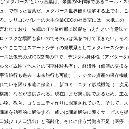
も“メタバース”という言葉は、米国のSF作家であるニール・
ュ」で作った言葉だ。メタバース世界観を理解する上でも、ご
る。シリコンバレーの大手企業CEOの社長室には、大抵この
言われており、先端のIT企業幹部に影響を与えたという意味で
ロテスクな場面も多いのでその点は気をつけて頂きたい。それ
か？ここではスマートシティの発展系としてメタバースシティ
ースは仮想の3DCG空間の中で、デジタル身体性（アバターを
ルタイム性（他人との同期体験共有）、経済性（価値の交換を
宇宙旅行も過去・未来旅行も可能）、デジタル資産の保存機能
れている限り永遠に保全）、新コミュニティ形成機能（二次元
構築）などが提供される。現在はまだ黎明期であるため、主な
い物、教育、コミュニティ作りに限定されている。そして、ス
課題を効率的に解決する、或いは課題解決に導くサービスを提
口減少（人口流出）と高齢化、それに伴う労働者不足（医療、