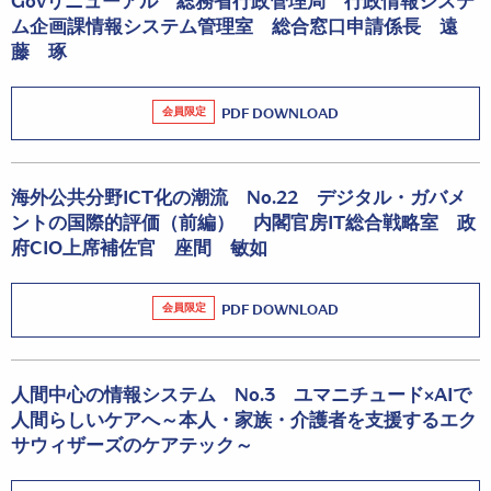
Govリニューアル 総務省行政管理局 行政情報システ
ム企画課情報システム管理室 総合窓口申請係長 遠
藤 琢
会員限定
PDF DOWNLOAD
海外公共分野ICT化の潮流 No.22 デジタル・ガバメ
ントの国際的評価（前編） 内閣官房IT総合戦略室 政
府CIO上席補佐官 座間 敏如
会員限定
PDF DOWNLOAD
人間中心の情報システム No.3 ユマニチュード×AIで
人間らしいケアへ～本人・家族・介護者を支援するエク
サウィザーズのケアテック～