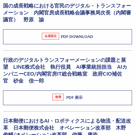
国の成長戦略における官民のデジタル・トランスフォー
メーション 内閣官房成長戦略会議事務局次長（内閣審
議官） 野原 諭
会員限定
PDF DOWNLOAD
行政のデジタルトランスフォーメーションの課題と展
望 LINE株式会社 執行役員 AI事業統括担当 AIカ
ンパニーCEO/内閣官房IT総合戦略室 政府CIO補佐
官 砂金 信一郎
無償
PDF 表示
日本郵便におけるAI・ロボティクスによる物流・配送改
革 日本郵便株式会社 オペレーション改革部 木野
俊輔/オペレーション改革部 伊藤 康浩