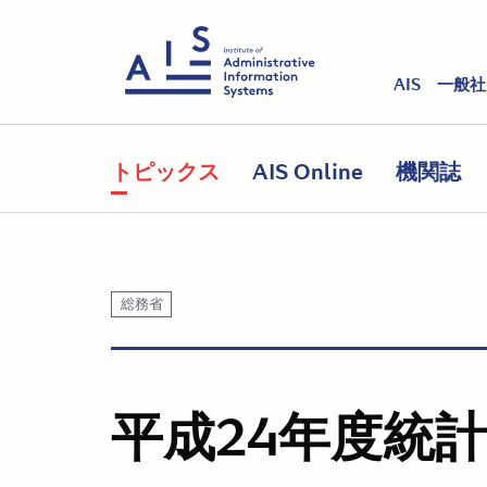
AIS 一般
トピックス
AIS Online
機関誌
総務省
平成24年度統