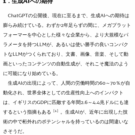
1．生成AIへの期待
ChatGPTの公開後、現在に至るまで、生成AIへの期待は
膨らみ続けている。わずか2年足らずの間に、メガプラット
フォーマーを中心とした様々な企業から、より大規模なパ
ラメータを持つLLMが、あるいは使い勝手の良いコンパク
トなLLMがつくられており、文書、画像、音楽、そして動
画といったコンテンツの自動生成が、それこそ魔法のよう
に可能になり始めている。
生成AIの出現によって、人間の労働時間の60～70％が自
動化され、世界全体としての生産性向上へのインパクト
は、イギリスのGDPに匹敵する年間2.6～4.4兆ドルにも達
［1］
するという指摘もある
。生成AIが、近年に出現した技
術の中で桁外れのポテンシャルを持っているのは間違いな
さそうだ。