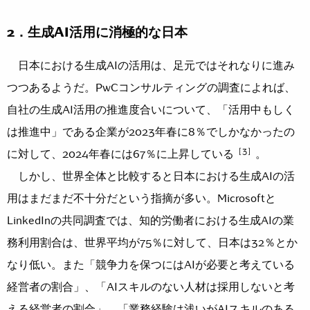
2．生成AI活用に消極的な日本
日本における生成AIの活用は、足元ではそれなりに進み
つつあるようだ。PwCコンサルティングの調査によれば、
自社の生成AI活用の推進度合いについて、「活用中もしく
は推進中」である企業が2023年春に8％でしかなかったの
［3］
に対して、2024年春には67％に上昇している
。
しかし、世界全体と比較すると日本における生成AIの活
用はまだまだ不十分だという指摘が多い。Microsoftと
LinkedInの共同調査では、知的労働者における生成AIの業
務利用割合は、世界平均が75％に対して、日本は32％とか
なり低い。また「競争力を保つにはAIが必要と考えている
経営者の割合」、「AIスキルのない人材は採用しないと考
える経営者の割合」、「業務経験は浅いがAIスキルのある