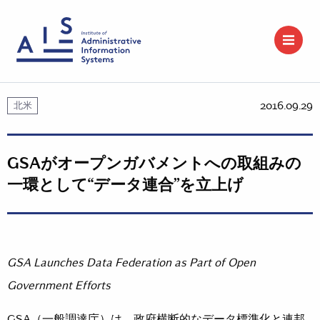
2016.09.29
北米
GSAがオープンガバメントへの取組みの
一環として“データ連合”を立上げ
GSA Launches Data Federation as Part of Open
Government Efforts
GSA（一般調達庁）は、政府横断的なデータ標準化と連邦