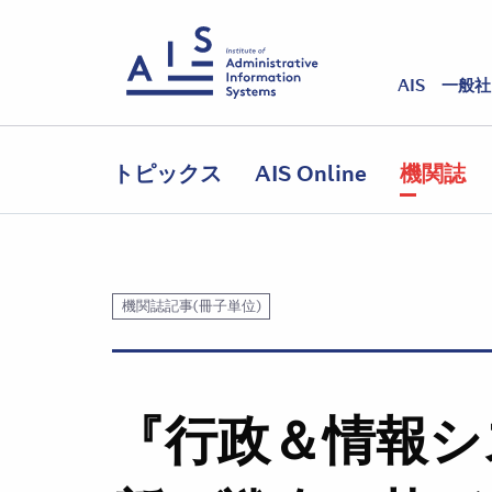
AIS 一般
トピックス
AIS Online
機関誌
機関誌記事(冊子単位)
『行政＆情報シ