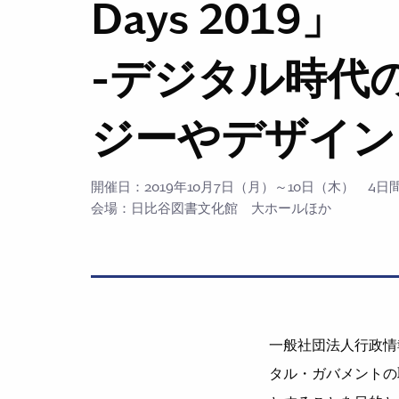
Days 2019」
-デジタル時代
ジーやデザイン
開催日：2019年10月7日（月）～10日（木） 4日
会場：日比谷図書文化館 大ホールほか
⼀般社団法⼈⾏政情
タル・ガバメントの