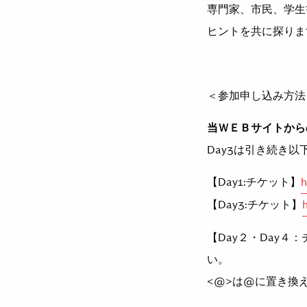
専⾨家、市⺠、学⽣
ヒントを共に探りま
＜参加申し込み方法
当ＷＥＢサイトから
Day3は引き続き以
【Day1:チケット】
h
【Day3:チケット】
【Day２・Day４：
い。
<@>は@に置き換