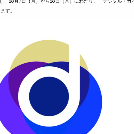
し、10⽉7⽇（⽉）から10⽇（⽊）にわたり、「デジタル・ガバ
します。