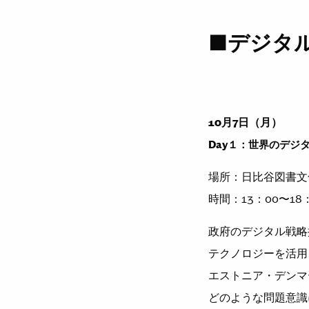
■デジタ
10⽉7⽇（⽉）
Day１：世界のデジ
場所：⽇⽐⾕図書⽂
時間：
13
：
00
〜
18
政府のデジタル戦略
テクノロジーを活⽤
エストニア・デンマ
どのような問題意識