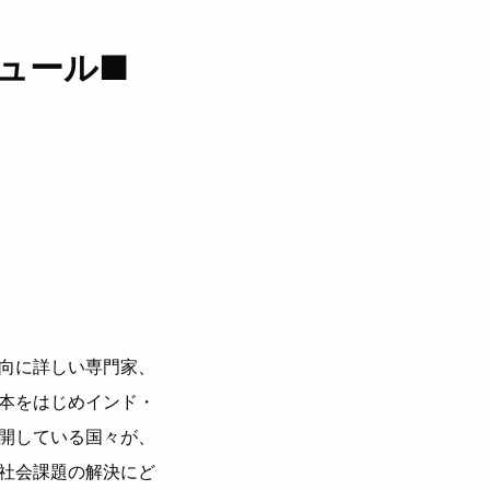
ュール■
向に詳しい専⾨家、
本をはじめインド・
開している国々が、
社会課題の解決にど