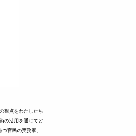
の視点をわたしたち
術の活⽤を通じてど
持つ官⺠の実務家、