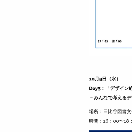
10⽉9⽇（水）
Day3：「デザイ
－みんなで考えるデ
場所：⽇⽐⾕図書⽂
時間：
16
：
00
〜
18