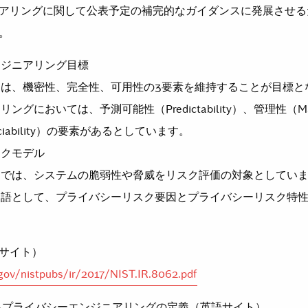
アリングに関して公表予定の補完的なガイダンスに発展させる
。
ンジニアリング目標
は、機密性、完全性、可用性の3要素を維持することが目標と
グにおいては、予測可能性（Predictability）、管理性（Mana
ociability）の要素があるとしています。
スクモデル
ィでは、システムの脆弱性や脅威をリスク評価の対象としてい
用語として、プライバシーリスク要因とプライバシーリスク特
サイト）
.gov/nistpubs/ir/2017/NIST.IR.8062.pdf
けるプライバシーエンジニアリングの定義（英語サイト）