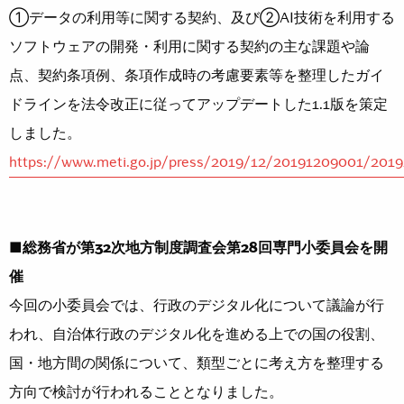
①データの利用等に関する契約、及び②AI技術を利用する
ソフトウェアの開発・利用に関する契約の主な課題や論
点、契約条項例、条項作成時の考慮要素等を整理したガイ
ドラインを法令改正に従ってアップデートした1.1版を策定
しました。
https://www.meti.go.jp/press/2019/12/20191209001/201
■総務省が第32次地方制度調査会第28回専門小委員会を開
催
今回の小委員会では、行政のデジタル化について議論が行
われ、自治体行政のデジタル化を進める上での国の役割、
国・地方間の関係について、類型ごとに考え方を整理する
方向で検討が行われることとなりました。